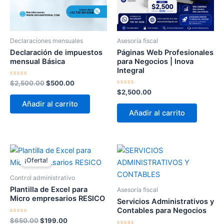
Declaraciones mensuales
Asesoría fiscal
Declaración de impuestos
Páginas Web Profesionales
mensual Básica
para Negocios | Inova
Integral
Valorado
$
2,500.00
$
500.00
con
Valorado
$
2,500.00
0
con
de
Añadir al carrito
0
5
de
Añadir al carrito
5
El
El
precio
precio
¡Oferta!
original
actual
era:
es:
Control administrativo
$650.00.
$199.00.
Plantilla de Excel para
Asesoría fiscal
Micro empresarios RESICO
Servicios Administrativos y
Contables para Negocios
Valorado
$
650.00
$
199.00