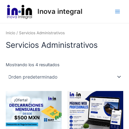
Ir
Main
Inova integral
al
Men
contenido
Inicio
/ Servicios Administrativos
Servicios Administrativos
Mostrando los 4 resultados
El
El
precio
precio
¡Oferta!
original
actual
era:
es:
$2,500.00.
$500.00.