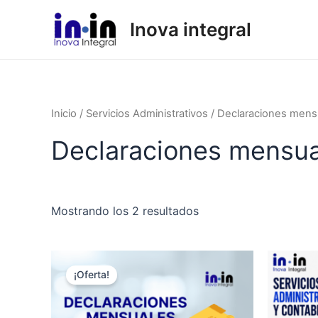
Ir
Inova integral
al
contenido
Inicio
/
Servicios Administrativos
/ Declaraciones mens
Declaraciones mensua
Mostrando los 2 resultados
El
El
precio
precio
¡Oferta!
original
actual
era:
es:
$2,500.00.
$500.00.