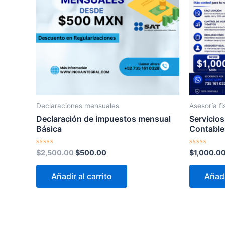
Declaraciones mensuales
Asesoría fi
Declaración de impuestos mensual
Servicios
Básica
Contable
Valorado
Valorado
$
2,500.00
$
500.00
$
1,000.0
con
con
0
0
de
de
Añadir al carrito
Añadi
5
5